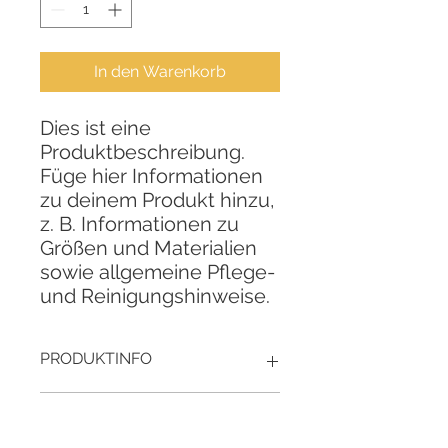
In den Warenkorb
Dies ist eine 
Produktbeschreibung. 
Füge hier Informationen 
zu deinem Produkt hinzu, 
z. B. Informationen zu 
Größen und Materialien 
sowie allgemeine Pflege- 
und Reinigungshinweise.
PRODUKTINFO
Das ist ein Produktdetail. Füge hier
RÜCKGABERICHTLINIE
Informationen zu deinem Produkt
hinzu, z. B. Informationen zu Größen